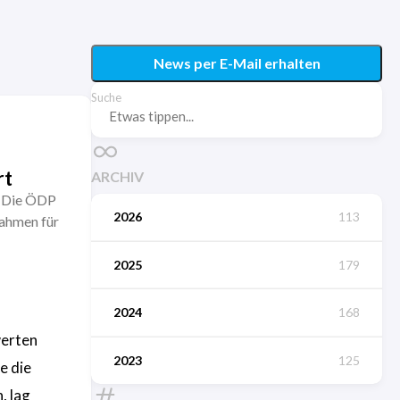
News per E-Mail erhalten
Suche
rt
ARCHIV
. Die ÖDP
2026
113
nahmen für
2025
179
2024
168
werten
2023
125
e die
, lag