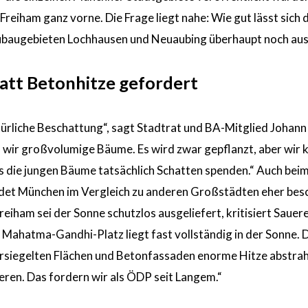
eiham ganz vorne. Die Frage liegt nahe: Wie gut lässt sich d
eubaugebieten Lochhausen und Neuaubing überhaupt noch aus
att Betonhitze gefordert
atürliche Beschattung“, sagt Stadtrat und BA-Mitglied Johann
 wir großvolumige Bäume. Es wird zwar gepflanzt, aber wir 
is die jungen Bäume tatsächlich Schatten spenden.“ Auch bei
et München im Vergleich zu anderen Großstädten eher bes
reiham sei der Sonne schutzlos ausgeliefert, kritisiert Sauer
ahatma-Gandhi-Platz liegt fast vollständig in der Sonne. 
rsiegelten Flächen und Betonfassaden enorme Hitze abstrah
ren. Das fordern wir als ÖDP seit Langem.“