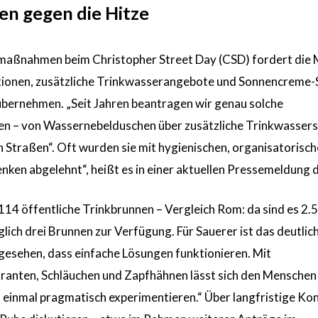
n gegen die Hitze
zmaßnahmen beim Christopher Street Day (CSD) fordert die
ionen, zusätzliche Trinkwasserangebote und Sonnencreme-
 übernehmen. „Seit Jahren beantragen wir genau solche
 – von Wassernebelduschen über zusätzliche Trinkwasserst
 Straßen“. Oft wurden sie mit hygienischen, organisatorisc
nken abgelehnt“, heißt es in einer aktuellen Pressemeldung d
114 öffentliche Trinkbrunnen – Vergleich Rom: da sind es 2.
glich drei Brunnen zur Verfügung. Für Sauerer ist das deutlich
gesehen, dass einfache Lösungen funktionieren. Mit
anten, Schläuchen und Zapfhähnen lässt sich den Menschen 
h einmal pragmatisch experimentieren.“ Über langfristige Ko