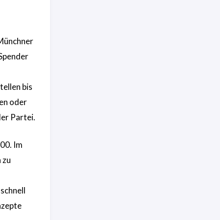
 Münchner
Spender
ellen bis
hen oder
er Partei.
500. Im
 zu
schnell
nzepte