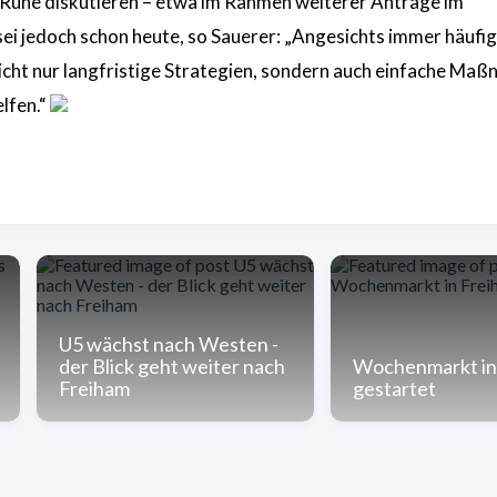
 Ruhe diskutieren – etwa im Rahmen weiterer Anträge im
sei jedoch schon heute, so Sauerer: „Angesichts immer häufi
icht nur langfristige Strategien, sondern auch einfache Ma
lfen.“
U5 wächst nach Westen -
der Blick geht weiter nach
Wochenmarkt in
Freiham
gestartet