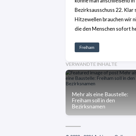
könne man anschließend in
Bezirksausschuss 22. Klar 
Hitzewellen brauchen wir n
die den Menschen sofort he
Freiham
VERWANDTE INHALTE
Mehr als eine Baustelle:
Freiham soll in den
Bezirksnamen