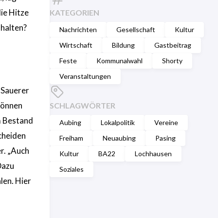
ie Hitze
KATEGORIEN
halten?
Nachrichten
Gesellschaft
Kultur
Wirtschaft
Bildung
Gastbeitrag
Feste
Kommunalwahl
Shorty
Veranstaltungen
 Sauerer
können
SCHLAGWÖRTER
m Bestand
Aubing
Lokalpolitik
Vereine
cheiden
Freiham
Neuaubing
Pasing
er. „Auch
Kultur
BA22
Lochhausen
Dazu
Soziales
len. Hier