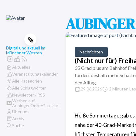
AUBINGER 
🗞️
Digital und aktuell im
Nachrichten
Münchner Westen
(Nicht nur für) Fre
Aktuelles
35 Grad plus am Bahnhof Frei
Veranstaltungskalender
fordert deshalb mehr Schatt
Alle Kategorien
den Alltag.
Alle Schlagwörter
29.06.2026
2 Minuten Les
Newsletter / RSS
Werben auf
Aubinger.Online? Ja, klar!
Über uns
Heiße Sommertage gab es s
Archiv
nahe der 40-Grad-Marke tr
Suche
höchsten Temperaturen für 