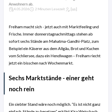
Anwohnern ab.
[us]
4.05.2026
2 Minuten Lesezeit
Freiham macht sich - jetzt auch mit Marktfeeling und
Frische. Immer donnerstagnachmittags stehen ab
sofort sechs Stände am Mahatma-Gandhi-Platz, zum
Beispiel ein Käserer aus dem Allgäu, Brot und Kuchen
vom Schliersee, dazu ein Hendlwagen – Freiham riecht
jetzt ein bisschen nach Wochenmarkt.
Sechs Marktstände - einer geht
noch rein
Ein siebter Stand wäre noch möglich. “Es ist nicht ganz
einfach, Stände zu besetzen”, erklärt Kira Weissbach,