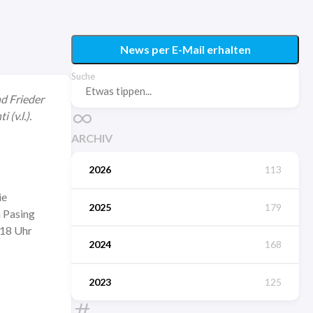
News per E-Mail erhalten
Suche
d Frieder
(v.l.).
ARCHIV
2026
113
ie
2025
179
n Pasing
 18 Uhr
2024
168
2023
125