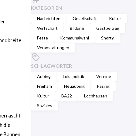
KATEGORIEN
Nachrichten
Gesellschaft
Kultur
ger
Wirtschaft
Bildung
Gastbeitrag
Feste
Kommunalwahl
Shorty
Bandbreite
Veranstaltungen
SCHLAGWÖRTER
Aubing
Lokalpolitik
Vereine
Freiham
Neuaubing
Pasing
Kultur
BA22
Lochhausen
Soziales
berrascht
h die
te Bahnen.