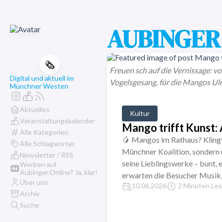
AUBINGER 
🗞️
Freuen sch auf die Vernissage: v
Digital und aktuell im
Vogelsgesang, für die Mangos Ulri
Münchner Westen
Aktuelles
Kultur
Veranstaltungskalender
Mango trifft Kunst:
Alle Kategorien
🥭 Mangos im Rathaus? Klingt s
Alle Schlagwörter
Münchner Koalition, sondern 
Newsletter / RSS
seine Lieblingswerke – bunt, 
Werben auf
Aubinger.Online? Ja, klar!
erwarten die Besucher Musik,
Über uns
10.06.2026
2 Minuten Les
Archiv
Suche