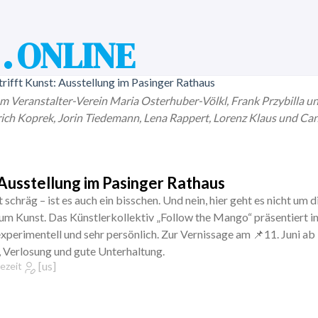
. ONLINE
om Veranstalter-Verein Maria Osterhuber-Völkl, Frank Przybilla un
ch Koprek, Jorin Tiedemann, Lena Rappert, Lorenz Klaus und Canti 
 Ausstellung im Pasinger Rathaus
chräg – ist es auch ein bisschen. Und nein, hier geht es nicht um d
um Kunst. Das Künstlerkollektiv „Follow the Mango“ präsentiert i
experimentell und sehr persönlich. Zur Vernissage am 📌11. Juni ab
 Verlosung und gute Unterhaltung.
[us]
ezeit