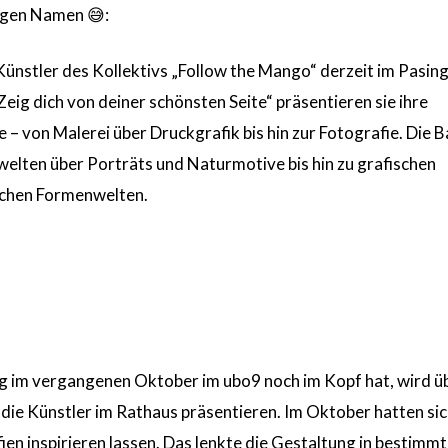
ngen Namen 😅:
ünstler des Kollektivs „Follow the Mango“ derzeit im Pasin
eig dich von deiner schönsten Seite“ präsentieren sie ihre
 – von Malerei über Druckgrafik bis hin zur Fotografie. Die 
welten über Porträts und Naturmotive bis hin zu grafischen
schen Formenwelten.
 im vergangenen Oktober im ubo9 noch im Kopf hat, wird ü
h die Künstler im Rathaus präsentieren. Im Oktober hatten sic
ien inspirieren lassen. Das lenkte die Gestaltung in bestimm