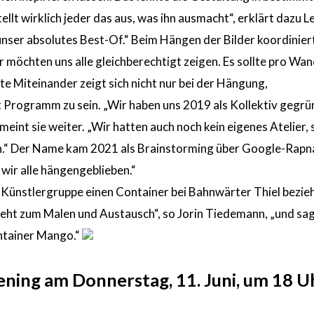
stellt wirklich jeder das aus, was ihn ausmacht“, erklärt dazu L
 unser absolutes Best-Of.“ Beim Hängen der Bilder koordiniert
möchten uns alle gleichberechtigt zeigen. Es sollte pro Wan
ute Miteinander zeigt sich nicht nur bei der Hängung,
 Programm zu sein. „Wir haben uns 2019 als Kollektiv gegrü
eint sie weiter. „Wir hatten auch noch kein eigenes Atelier,
en.“ Der Name kam 2021 als Brainstorming über Google-Rap
wir alle hängengeblieben.“
e Künstlergruppe einen Container bei Bahnwärter Thiel bezie
 geht zum Malen und Austausch“, so Jorin Tiedemann, „und sa
ntainer Mango.“
ning am Donnerstag, 11. Juni, um 18 U