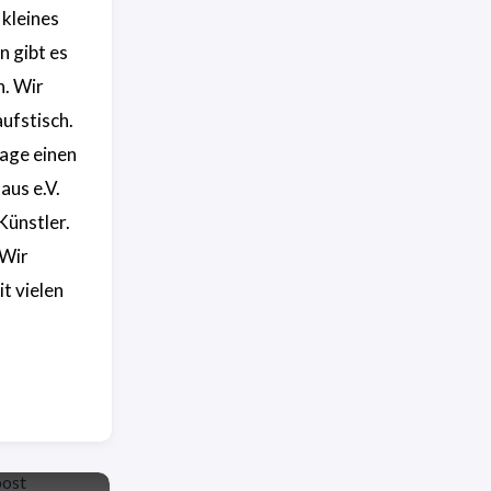
 kleines
 gibt es
n. Wir
ufstisch.
sage einen
aus e.V.
Künstler.
„Wir
t vielen