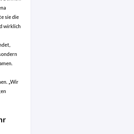
ena
e sie die
d wirklich
ndet,
 sondern
namen.
hen. „Wir
gen
hr