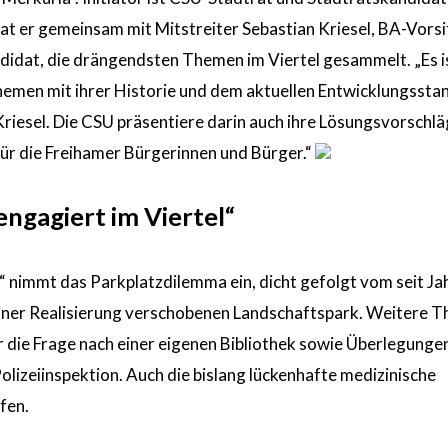
at er gemeinsam mit Mitstreiter Sebastian Kriesel, BA-Vors
didat, die drängendsten Themen im Viertel gesammelt. „Es ist
hemen mit ihrer Historie und dem aktuellen Entwicklungssta
 Kriesel. Die CSU präsentiere darin auch ihre Lösungsvorschlä
für die Freihamer Bürgerinnen und Bürger.“
, engagiert im Viertel“
 nimmt das Parkplatzdilemma ein, dicht gefolgt vom seit Ja
einer Realisierung verschobenen Landschaftspark. Weitere 
r die Frage nach einer eigenen Bibliothek sowie Überlegungen
lizeiinspektion. Auch die bislang lückenhafte medizinische
fen.