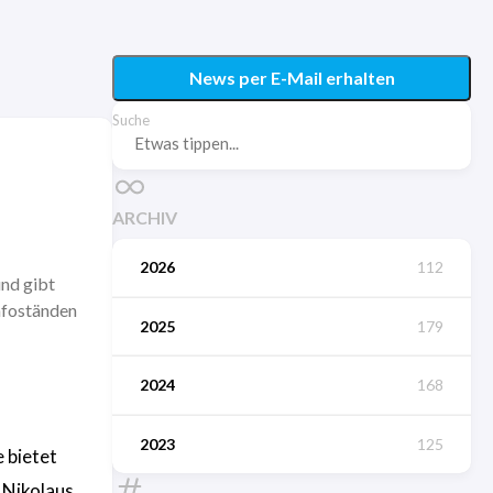
News per E-Mail erhalten
Suche
ARCHIV
2026
112
und gibt
Infoständen
2025
179
2024
168
2023
125
e bietet
 Nikolaus