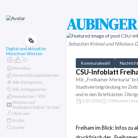
AUBINGER 
🗞️
Sebastian Kriesel und Nikolaus Gra
Digital und aktuell im
Münchner Westen
Kommunalwahl
Nachrich
Aktuelles
CSU-Infoblatt Frei
Veranstaltungskalender
Mit „Freihamer Merkuria“ bri
Alle Kategorien
Stadtviertelgründung im Zeitr
Alle Schlagwörter
und in den Briefkästen. Übrig
Newsletter / RSS
1.03.2026
2 Minuten Lese
Werben auf
Aubinger.Online? Ja, klar!
Über uns
Archiv
Freiham im Blick: Infos zu 
Suche
druckfrisch der „Freihamer