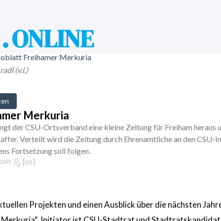
. ONLINE
dl (v.l.)
ten
hamer Merkuria
ngt der CSU-Ortsverband eine kleine Zeitung für Freiham heraus 
affer. Verteilt wird die Zeitung durch Ehrenamtliche an den CSU-
ens Fortsetzung soll folgen.
[us]
zeit
aktuellen Projekten und einen Ausblick über die nächsten Jahr
 Merkuria“. Initiator ist CSU-Stadtrat und Stadtratskandidat