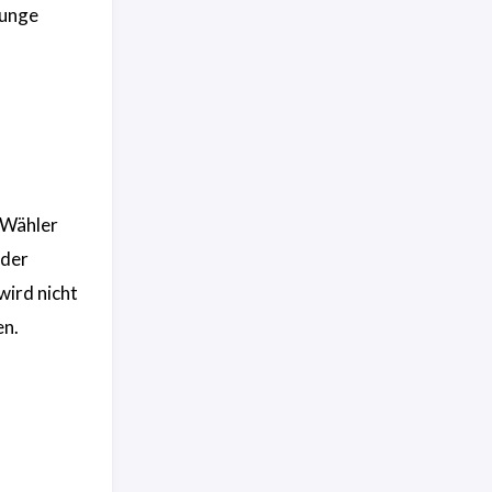
junge
 Wähler
Oder
wird nicht
en.