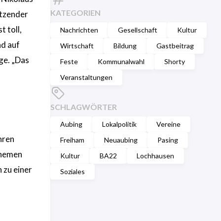
KATEGORIEN
itzender
 toll,
Nachrichten
Gesellschaft
Kultur
nd auf
Wirtschaft
Bildung
Gastbeitrag
ge. „Das
Feste
Kommunalwahl
Shorty
Veranstaltungen
SCHLAGWÖRTER
Aubing
Lokalpolitik
Vereine
hren
Freiham
Neuaubing
Pasing
Themen
Kultur
BA22
Lochhausen
 zu einer
Soziales